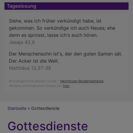
Tageslosung
Siehe, was ich früher verkündigt habe, ist
gekommen. So verkündige ich auch Neues; ehe
denn es sprosst, lasse ich's euch hören.
Jesaja 42,9
Der Menschensohn ist's, der den guten Samen sät.
Der Acker ist die Welt.
Matthäus 13,37-38
© Evangelische Brüder-Unität –
Herrnhuter Brüdergemeine
Weitere Informationen finden Sie
hier
.
Breadcrumb
Startseite
Gottesdienste
Gottesdienste