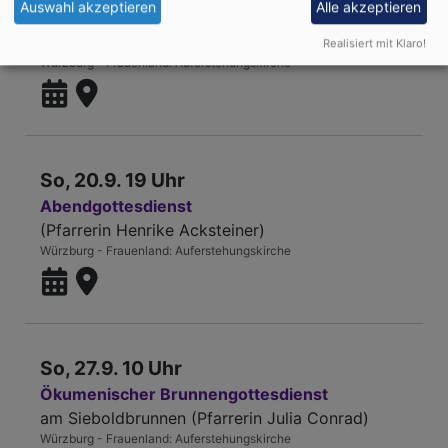
Auswahl akzeptieren
Alle akzeptieren
Gottesdienst zur Einschulung
Realisiert mit Klaro!
Pfarramt
Würzburg - Frauenland
Auferstehungskirche
So, 20.9. 19 Uhr
Abendgottesdienst
(Pfarrerin Henrike Acksteiner)
Würzburg - Frauenland
Auferstehungskirche
So, 27.9. 10 Uhr
Ökumenischer Brunnengottesdienst
am Sieboldbrunnen (Pfarrerin Julia Conrad)
Würzburg - Frauenland
Auferstehungskirche