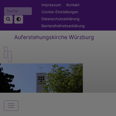
Direkt
Fußbereichsmenü
Impressum
Kontakt
zum
Cookie-Einstellungen
Suche
Inhalt
Datenschutzerklärung
Barrierefreiheitserklärung
Auferstehungskirche Würzburg
Hauptnavigation