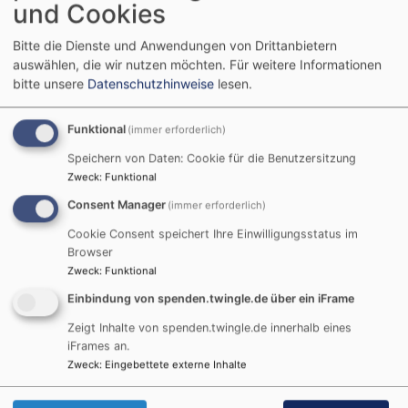
und Cookies
Bitte die Dienste und Anwendungen von Drittanbietern
So, 6.9. 10 Uhr
auswählen, die wir nutzen möchten.
Für weitere Informationen
bitte unsere
Datenschutzhinweise
lesen.
Gottesdienst mit Abendmahl
(Kirchenrat Winfried Schlüter)
Würzburg - Frauenland
Auferstehungskirche
Funktional
(immer erforderlich)
Speichern von Daten: Cookie für die Benutzersitzung
Zweck
:
Funktional
Consent Manager
(immer erforderlich)
So, 13.9. 10 Uhr
Cookie Consent speichert Ihre Einwilligungsstatus im
Browser
Gottesdienst
Zweck
:
Funktional
(Lektorin Bettina Tschach)
Einbindung von spenden.twingle.de über ein iFrame
Würzburg - Frauenland
Auferstehungskirche
Zeigt Inhalte von spenden.twingle.de innerhalb eines
iFrames an.
Zweck
:
Eingebettete externe Inhalte
Di, 15.9. 8:15 Uhr